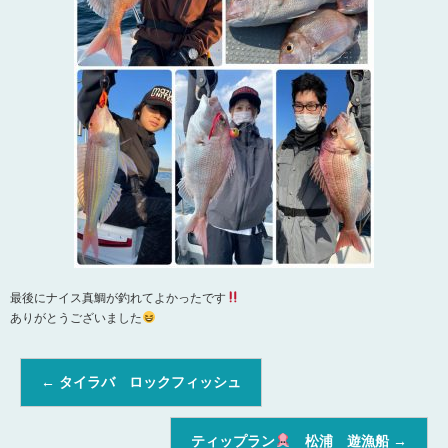
最後にナイス真鯛が釣れてよかったです
ありがとうございました
←
タイラバ ロックフィッシュ
ティップラン
松浦 遊漁船
→