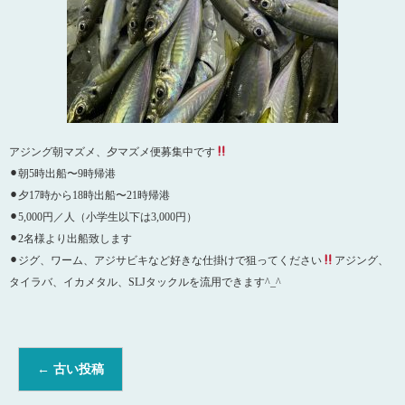
アジング朝マズメ、夕マズメ便募集中です
⚫︎朝5時出船〜9時帰港
⚫︎夕17時から18時出船〜21時帰港
⚫︎5,000円／人（小学生以下は3,000円）
⚫︎2名様より出船致します
⚫︎ジグ、ワーム、アジサビキなど好きな仕掛けで狙ってください
アジング、
タイラバ、イカメタル、SLJタックルを流用できます^_^
←
古い投稿