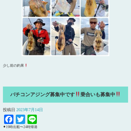
少し前の釣果
バチコンアジング募集中です
乗合いも募集中
投稿日
2023年7月14日
Facebook
Twitter
Line
⚫︎19時出船〜24時帰港